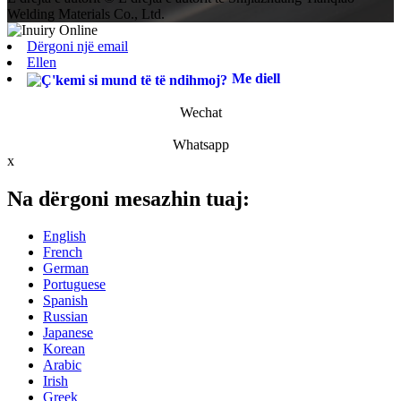
Welding Materials Co., Ltd.
Dërgoni një email
Ellen
Me diell
Wechat
Whatsapp
x
Na dërgoni mesazhin tuaj:
English
French
German
Portuguese
Spanish
Russian
Japanese
Korean
Arabic
Irish
Greek