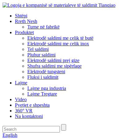
Shtëpi
Rreth Nesh
Turne në fabrikë
Produktet
Elektrodë saldimi me çelik të butë
Elektrodë saldimi me çelik inox
Tel saldimi
Pluhur saldimi
Elektrodë saldimi prej gize
Shufra saldimi me sipërfaqe
Elektrodë tungsteni
Fluksi i saldimit
Lajme
Lajme nga industria
Lajme Tregtare
Video
Pyetjet e shpeshta
360° VR
Na kontaktoni
English