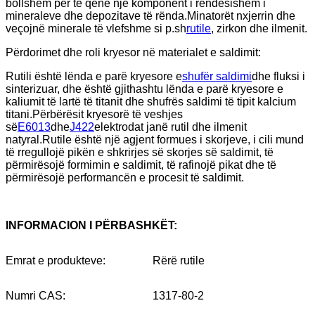
bollshëm për të qenë një komponent i rëndësishëm i
mineraleve dhe depozitave të rënda.Minatorët nxjerrin dhe
veçojnë minerale të vlefshme si p.sh
rutile
, zirkon dhe ilmenit.
Përdorimet dhe roli kryesor në materialet e saldimit:
Rutili është lënda e parë kryesore e
shufër saldimi
dhe fluksi i
sinterizuar, dhe është gjithashtu lënda e parë kryesore e
kaliumit të lartë të titanit dhe shufrës saldimi të tipit kalcium
titani.Përbërësit kryesorë të veshjes
së
E6013
dhe
J422
elektrodat janë rutil dhe ilmenit
natyral.Rutile është një agjent formues i skorjeve, i cili mund
të rregullojë pikën e shkrirjes së skorjes së saldimit, të
përmirësojë formimin e saldimit, të rafinojë pikat dhe të
përmirësojë performancën e procesit të saldimit.
INFORMACION I PËRBASHKËT:
Emrat e produkteve:
Rërë rutile
Numri CAS:
1317-80-2