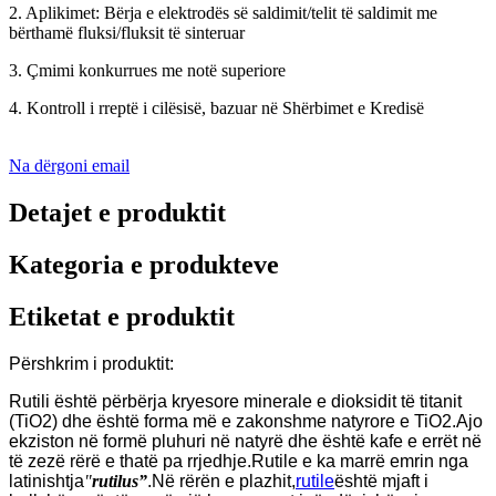
2. Aplikimet: Bërja e elektrodës së saldimit/telit të saldimit me
bërthamë fluksi/fluksit të sinteruar
3. Çmimi konkurrues me notë superiore
4. Kontroll i rreptë i cilësisë, bazuar në Shërbimet e Kredisë
Na dërgoni email
Detajet e produktit
Kategoria e produkteve
Etiketat e produktit
Përshkrim i produktit:
Rutili është përbërja kryesore minerale e dioksidit të titanit
(TiO2) dhe është forma më e zakonshme natyrore e TiO2.Ajo
ekziston në formë pluhuri në natyrë dhe është kafe e errët në
të zezë rërë e thatë pa rrjedhje.Rutile e ka marrë emrin nga
latinishtja
"
rutilus”
.Në rërën e plazhit,
rutile
është mjaft i