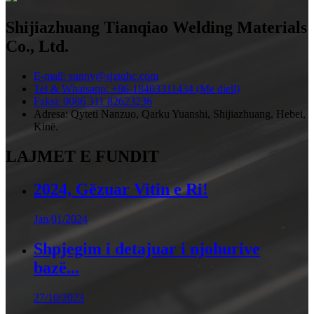
Shijiazhuang Tianqiao Welding Materials
Co., Ltd.
E-mail: sunny@sjztqhc.com
Tel & Whatsapp: +86-18403311434 (Me diell)
Faksi: 0086 311 82623236
Adresa: Qyteti Nanzuo, Qarku Yuanshi, Shijiazhuang, Hebei,
Kinë.
LAJMET E FUNDIT
2024, Gëzuar Vitin e Ri!
Jan/01/2024
Shpjegim i detajuar i njohurive
bazë...
27/10/2023