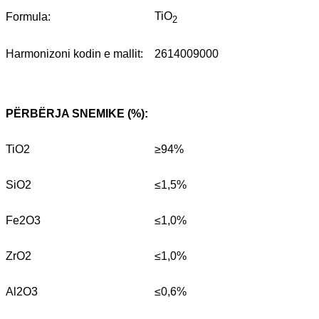
TiO
Formula:
2
Harmonizoni kodin e mallit:
2614009000
PËRBËRJA SNEMIKE (%):
TiO2
≥94%
SiO2
≤1,5%
Fe2O3
≤1,0%
ZrO2
≤1,0%
Al2O3
≤0,6%