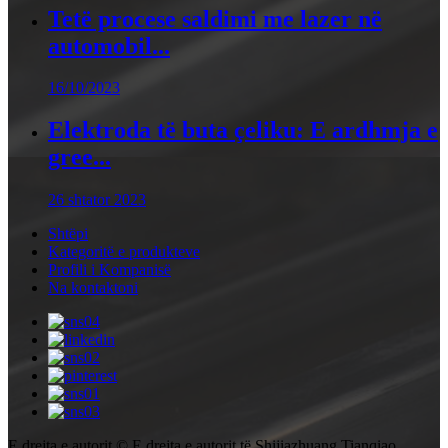
Tetë procese saldimi me lazer në
automobil...
16/10/2023
Elektroda të buta çeliku: E ardhmja e
gree...
26 shtator 2023
Shtëpi
Kategoritë e produkteve
Profili i Kompanisë
Na kontaktoni
E drejta e autorit © E drejta e autorit të Shijiazhuang Tianqiao