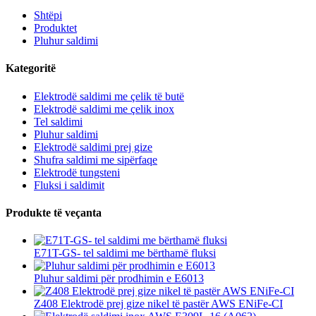
Shtëpi
Produktet
Pluhur saldimi
Kategoritë
Elektrodë saldimi me çelik të butë
Elektrodë saldimi me çelik inox
Tel saldimi
Pluhur saldimi
Elektrodë saldimi prej gize
Shufra saldimi me sipërfaqe
Elektrodë tungsteni
Fluksi i saldimit
Produkte të veçanta
E71T-GS- tel saldimi me bërthamë fluksi
Pluhur saldimi për prodhimin e E6013
Z408 Elektrodë prej gize nikel të pastër AWS ENiFe-CI