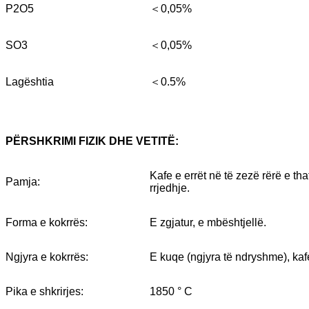
P2O5
＜0,05%
SO3
＜0,05%
Lagështia
＜0.5%
PËRSHKRIMI FIZIK DHE VETITË:
Kafe e errët në të zezë rërë e th
Pamja:
rrjedhje.
Forma e kokrrës:
E zgjatur, e mbështjellë.
Ngjyra e kokrrës:
E kuqe (ngjyra të ndryshme), kaf
Pika e shkrirjes:
1850 ° С