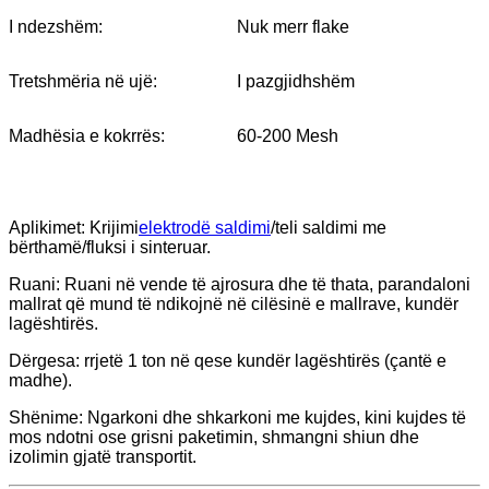
I ndezshëm:
Nuk merr flake
Tretshmëria në ujë:
I pazgjidhshëm
Madhësia e kokrrës:
60-200 Mesh
Aplikimet: Krijimi
elektrodë saldimi
/teli saldimi me
bërthamë/fluksi i sinteruar.
Ruani: Ruani në vende të ajrosura dhe të thata, parandaloni
mallrat që mund të ndikojnë në cilësinë e mallrave, kundër
lagështirës.
Dërgesa: rrjetë 1 ton në qese kundër lagështirës (çantë e
madhe).
Shënime: Ngarkoni dhe shkarkoni me kujdes, kini kujdes të
mos ndotni ose grisni paketimin, shmangni shiun dhe
izolimin gjatë transportit.