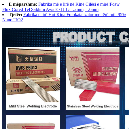
E mëparshme:
Fabrika më e lirë në Kinë Cilësi e mirë!Fcaw
Flux Cored Tel Saldimi Aws E71t-1c 1.2mm, 1.6mm
Tjetër:
Fabrika e lirë Hot Kina Fotokatalizator me rërë rutil 95%
Nano TiO2