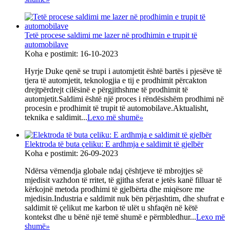
Tetë procese saldimi me lazer në prodhimin e trupit të
automobilave
Koha e postimit: 16-10-2023
Hyrje Duke qenë se trupi i automjetit është bartës i pjesëve të
tjera të automjetit, teknologjia e tij e prodhimit përcakton
drejtpërdrejt cilësinë e përgjithshme të prodhimit të
automjetit.Saldimi është një proces i rëndësishëm prodhimi në
procesin e prodhimit të trupit të automobilave.Aktualisht,
teknika e saldimit...
Lexo më shumë
»
Elektroda të buta çeliku: E ardhmja e saldimit të gjelbër
Koha e postimit: 26-09-2023
Ndërsa vëmendja globale ndaj çështjeve të mbrojtjes së
mjedisit vazhdon të rritet, të gjitha sferat e jetës kanë filluar të
kërkojnë metoda prodhimi të gjelbërta dhe miqësore me
mjedisin.Industria e saldimit nuk bën përjashtim, dhe shufrat e
saldimit të çelikut me karbon të ulët u shfaqën në këtë
kontekst dhe u bënë një temë shumë e përmbledhur...
Lexo më
shumë
»