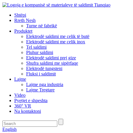
Shtëpi
Rreth Nesh
Turne në fabrikë
Produktet
Elektrodë saldimi me çelik të butë
Elektrodë saldimi me çelik inox
Tel saldimi
Pluhur saldimi
Elektrodë saldimi prej gize
Shufra saldimi me sipërfaqe
Elektrodë tungsteni
Fluksi i saldimit
Lajme
Lajme nga industria
Lajme Tregtare
Video
Pyetjet e shpeshta
360° VR
Na kontaktoni
English