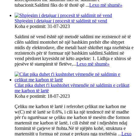
tubacionit.Saldimi fiks do të thotë që ...
Lexo më shumë
»
Shpjegim i detajuar i procesit të saldimit në vend
Koha e postimit: 31-07-2023
Saldimi në vend është një metodë saldimi me rezistencë në të
cilën saldimi montohet në një bashkim prehër dhe shtypet
midis dy elektrodave, dhe metali bazë shkrihet nga nxehtësia e
rezistencës për të formuar një bashkim saldimi.Saldimi në
vend përdoret kryesisht në këto aspekte: 1. Lidhja e xhiros së
pjesëve të stampimit të fletëve,...
Lexo më shumë
»
Cilat pika duhet t'i kushtohet vëmendje në saldimin e çelikut
me karbon të lartë
Koha e postimit: 18-07-2023
Çeliku me karbon të lartë i referohet çelikut me karbon me
w(C) më të lartë se 0.6%, i cili ka një tendencë më të madhe
për t'u ngurtësuar se çeliku me karbon të mesëm dhe formon
martensit me karbon të lartë, i cili është më i ndjeshëm ndaj
formimit të çarjeve të ftohta.Në të njëjtën kohë, struktura e
martensitit u formua në zonat e prekura nga nxehtësia ...
Lexo