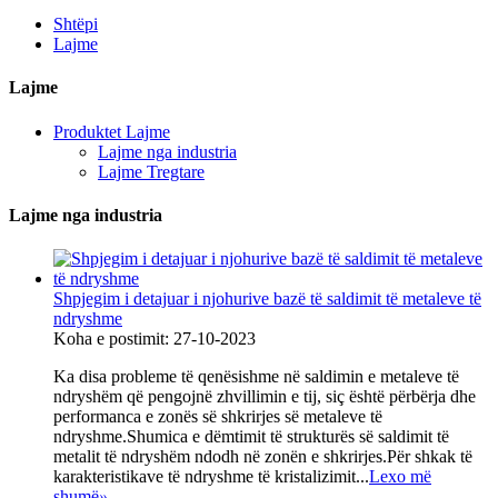
Shtëpi
Lajme
Lajme
Produktet Lajme
Lajme nga industria
Lajme Tregtare
Lajme nga industria
Shpjegim i detajuar i njohurive bazë të saldimit të metaleve të
ndryshme
Koha e postimit: 27-10-2023
Ka disa probleme të qenësishme në saldimin e metaleve të
ndryshëm që pengojnë zhvillimin e tij, siç është përbërja dhe
performanca e zonës së shkrirjes së metaleve të
ndryshme.Shumica e dëmtimit të strukturës së saldimit të
metalit të ndryshëm ndodh në zonën e shkrirjes.Për shkak të
karakteristikave të ndryshme të kristalizimit...
Lexo më
shumë
»