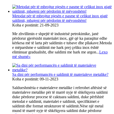
Metodat për të mbrojtur pjesën e pasme të çelikut inox gjatë
saldimit, mbajeni për përdorim të mëvonshëm!
Koha e postimit: 21-09-2023
Me zhvillimin e shpejtë të industrisë petrokimike, janë
përdorur gjerësisht materialet inox, gjë që ka paraqitur edhe
kërkesa më të larta për saldimin e tubave dhe pllakave.Metoda
e mëparshme e saldimit me hark prej çeliku inox është
eliminuar gradualisht, dhe saldimi me hark me argon...
Lexo
më shumë
»
Sa dini për performancën e saldimit të materialeve metalike?
Koha e postimit: 09-11-2023
Saldueshmëria e materialeve metalike i referohet aftësisë së
materialeve metalike për të marrë nyje të shkëlqyera saldimi
duke përdorur procese të caktuara saldimi, duke përfshirë
metodat e saldimit, materialet e saldimit, specifikimet e
saldimit dhe format strukturore të saldimit.Nëse një metal
mund të marrë nyje të shkëlqyera saldimi duke përdorur