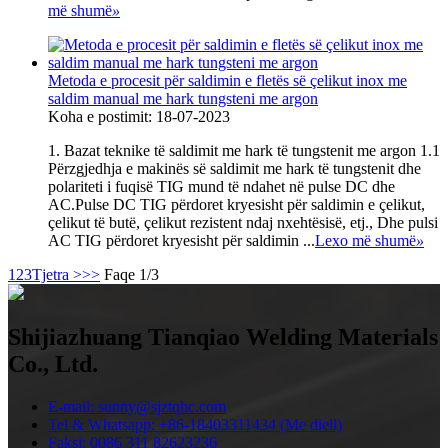
më shumë
»
Metoda e procesit për saldimin e fletës së çelikut inox me
saldim manual me hark tungsteni me argon
Koha e postimit: 18-07-2023
1. Bazat teknike të saldimit me hark të tungstenit me argon 1.1
Përzgjedhja e makinës së saldimit me hark të tungstenit dhe
polariteti i fuqisë TIG mund të ndahet në pulse DC dhe
AC.Pulse DC TIG përdoret kryesisht për saldimin e çelikut,
çelikut të butë, çelikut rezistent ndaj nxehtësisë, etj., Dhe pulsi
AC TIG përdoret kryesisht për saldimin ...
Lexo më shumë
»
1
2
3
Tjetra >
>>
Faqe 1/3
Shijiazhuang Tianqiao Welding Materials
Co., Ltd.
E-mail: sunny@sjztqhc.com
Tel & Whatsapp: +86-18403311434 (Me diell)
Faksi: 0086 311 82623236