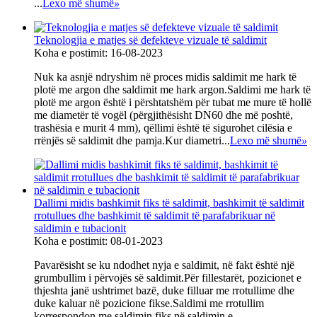
...
Lexo më shumë
»
Teknologjia e matjes së defekteve vizuale të saldimit
Koha e postimit: 16-08-2023
Nuk ka asnjë ndryshim në proces midis saldimit me hark të
plotë me argon dhe saldimit me hark argon.Saldimi me hark të
plotë me argon është i përshtatshëm për tubat me mure të hollë
me diametër të vogël (përgjithësisht DN60 dhe më poshtë,
trashësia e murit 4 mm), qëllimi është të sigurohet cilësia e
rrënjës së saldimit dhe pamja.Kur diametri...
Lexo më shumë
»
Dallimi midis bashkimit fiks të saldimit, bashkimit të saldimit
rrotullues dhe bashkimit të saldimit të parafabrikuar në
saldimin e tubacionit
Koha e postimit: 08-01-2023
Pavarësisht se ku ndodhet nyja e saldimit, në fakt është një
grumbullim i përvojës së saldimit.Për fillestarët, pozicionet e
thjeshta janë ushtrimet bazë, duke filluar me rrotullime dhe
duke kaluar në pozicione fikse.Saldimi me rrotullim
korrespondon me saldimin fiks në saldimin e