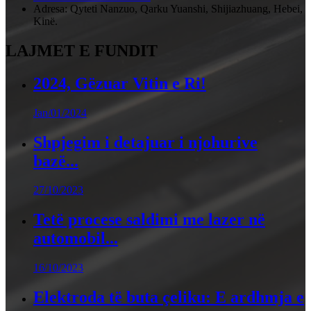
Adresa: Qyteti Nanzuo, Qarku Yuanshi, Shijiazhuang, Hebei,
Kinë.
LAJMET E FUNDIT
2024, Gëzuar Vitin e Ri!
Jan/01/2024
Shpjegim i detajuar i njohurive
bazë...
27/10/2023
Tetë procese saldimi me lazer në
automobil...
16/10/2023
Elektroda të buta çeliku: E ardhmja e