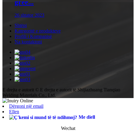
gree...
26 shtator 2023
Shtëpi
Kategoritë e produkteve
Profili i Kompanisë
Na kontaktoni
E drejta e autorit © E drejta e autorit të Shijiazhuang Tianqiao
Welding Materials Co., Ltd.
Dërgoni një email
Ellen
Me diell
Wechat