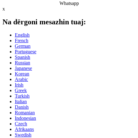
Whatsapp
x
Na dërgoni mesazhin tuaj:
English
French
German
Portuguese
Spanish
Russian
Japanese
Korean
Arabic
Irish
Greek
Turkish
Italian
Danish
Romanian
Indonesian
Czech
Afrikaans
Swedish