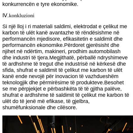
konkurrencën e tyre ekonomike.
Ⅳ.konkluzioni
Si një lloj i ri materiali saldimi, elektrodat e çelikut me
karbon të ulët kanë avantazhe të rëndësishme në
performancën mjedisore, efikasitetin e saldimit dhe
performancën ekonomike.Përdoret gjerësisht dhe
njihet në ndërtim, makineri, prodhim automobilash
dhe industri të tjera.Megjithatë, përballë ndryshimeve
të ardhshme të tregut dhe industrisë në kërkesë dhe
sfida, shufrat e saldimit të çelikut me karbon të ulët
kanë ende nevojë për inovacion të vazhdueshëm
teknologjik dhe përmirësime të produkteve.Besohet
se me përpjekjet e përbashkëta të të gjitha palëve,
shufrat e ardhshme të saldimit të çelikut me karbon të
ulët do të jenë më efikase, të gjelbra,
shumëfunksionale dhe cilësore.