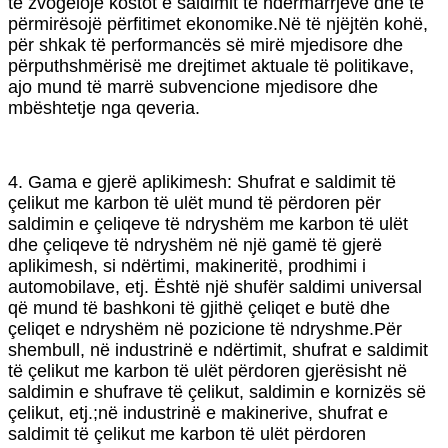
të zvogëlojë kostot e saldimit të ndërmarrjeve dhe të
përmirësojë përfitimet ekonomike.Në të njëjtën kohë,
për shkak të performancës së mirë mjedisore dhe
përputhshmërisë me drejtimet aktuale të politikave,
ajo mund të marrë subvencione mjedisore dhe
mbështetje nga qeveria.
4. Gama e gjerë aplikimesh: Shufrat e saldimit të
çelikut me karbon të ulët mund të përdoren për
saldimin e çeliqeve të ndryshëm me karbon të ulët
dhe çeliqeve të ndryshëm në një gamë të gjerë
aplikimesh, si ndërtimi, makineritë, prodhimi i
automobilave, etj. Është një shufër saldimi universal
që mund të bashkoni të gjithë çeliqet e butë dhe
çeliqet e ndryshëm në pozicione të ndryshme.Për
shembull, në industrinë e ndërtimit, shufrat e saldimit
të çelikut me karbon të ulët përdoren gjerësisht në
saldimin e shufrave të çelikut, saldimin e kornizës së
çelikut, etj.;në industrinë e makinerive, shufrat e
saldimit të çelikut me karbon të ulët përdoren