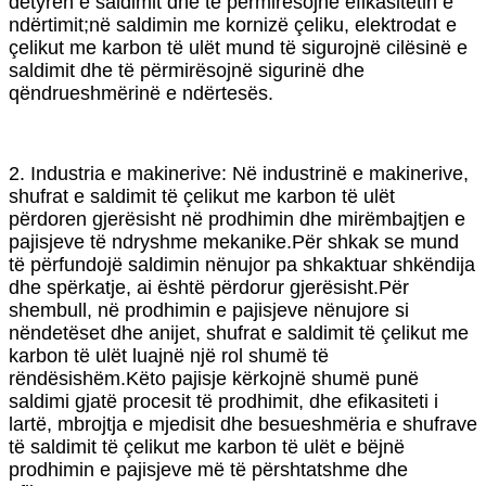
detyrën e saldimit dhe të përmirësojnë efikasitetin e
ndërtimit;në saldimin me kornizë çeliku, elektrodat e
çelikut me karbon të ulët mund të sigurojnë cilësinë e
saldimit dhe të përmirësojnë sigurinë dhe
qëndrueshmërinë e ndërtesës.
2. Industria e makinerive: Në industrinë e makinerive,
shufrat e saldimit të çelikut me karbon të ulët
përdoren gjerësisht në prodhimin dhe mirëmbajtjen e
pajisjeve të ndryshme mekanike.Për shkak se mund
të përfundojë saldimin nënujor pa shkaktuar shkëndija
dhe spërkatje, ai është përdorur gjerësisht.Për
shembull, në prodhimin e pajisjeve nënujore si
nëndetëset dhe anijet, shufrat e saldimit të çelikut me
karbon të ulët luajnë një rol shumë të
rëndësishëm.Këto pajisje kërkojnë shumë punë
saldimi gjatë procesit të prodhimit, dhe efikasiteti i
lartë, mbrojtja e mjedisit dhe besueshmëria e shufrave
të saldimit të çelikut me karbon të ulët e bëjnë
prodhimin e pajisjeve më të përshtatshme dhe