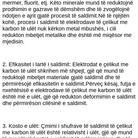
mermer, fluorit, etj. Këto minerale mund të reduktojnë
prodhimin e gazrave të dëmshëm dhe të zvogëlojnë
ndotjen e ajrit gjatë procesit të saldimit.Në të njëjtën
kohë, procesi i saldimit të elektrodave të çelikut me
karbon të ulët nuk kërkon metal mbushës, i cili
redukton mbetjet metalike dhe është më miqësor me
mjedisin.
2. Efikasitet i lartë i saldimit: Elektrodat e çelikut me
karbon të ulët shkrihen më shpejt, gjë që mund të
reduktojë mbetjet materiale gjatë saldimit dhe të
përmirësojë efikasitetin e saldimit.Përveç kësaj, futja e
nxehtësisë e elektrodave të çelikut me karbon të ulët
është më e ulët, gjë që redukton deformimin e saldimit
dhe përmirëson cilësinë e saldimit.
3. Kosto e ulët: Çmimi i shufrave të saldimit të çelikut
me karbon të ulët është relativisht i ulët, gjë që mund