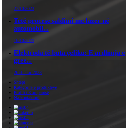
27/10/2023
Tetë procese saldimi me lazer në
automobil...
16/10/2023
Elektroda të buta çeliku: E ardhmja e
gree...
26 shtator 2023
Shtëpi
Kategoritë e produkteve
Profili i Kompanisë
Na kontaktoni