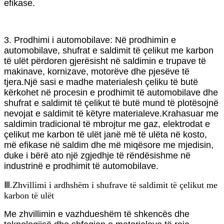
efikase.
3. Prodhimi i automobilave: Në prodhimin e
automobilave, shufrat e saldimit të çelikut me karbon
të ulët përdoren gjerësisht në saldimin e trupave të
makinave, kornizave, motorëve dhe pjesëve të
tjera.Një sasi e madhe materialesh çeliku të butë
kërkohet në procesin e prodhimit të automobilave dhe
shufrat e saldimit të çelikut të butë mund të plotësojnë
nevojat e saldimit të këtyre materialeve.Krahasuar me
saldimin tradicional të mbrojtur me gaz, elektrodat e
çelikut me karbon të ulët janë më të ulëta në kosto,
më efikase në saldim dhe më miqësore me mjedisin,
duke i bërë ato një zgjedhje të rëndësishme në
industrinë e prodhimit të automobilave.
Ⅲ.Zhvillimi i ardhshëm i shufrave të saldimit të çelikut me
karbon të ulët
Me zhvillimin e vazhdueshëm të shkencës dhe