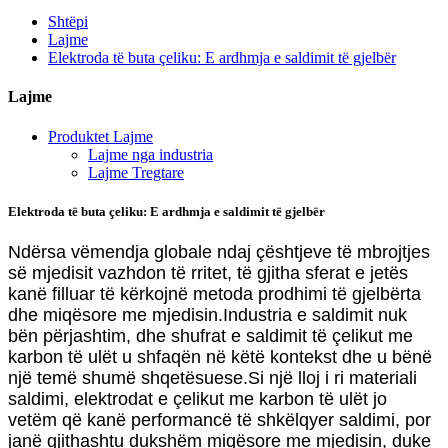
Shtëpi
Lajme
Elektroda të buta çeliku: E ardhmja e saldimit të gjelbër
Lajme
Produktet Lajme
Lajme nga industria
Lajme Tregtare
Elektroda të buta çeliku: E ardhmja e saldimit të gjelbër
Ndërsa vëmendja globale ndaj çështjeve të mbrojtjes
së mjedisit vazhdon të rritet, të gjitha sferat e jetës
kanë filluar të kërkojnë metoda prodhimi të gjelbërta
dhe miqësore me mjedisin.Industria e saldimit nuk
bën përjashtim, dhe shufrat e saldimit të çelikut me
karbon të ulët u shfaqën në këtë kontekst dhe u bënë
një temë shumë shqetësuese.Si një lloj i ri materiali
saldimi, elektrodat e çelikut me karbon të ulët jo
vetëm që kanë performancë të shkëlqyer saldimi, por
janë gjithashtu dukshëm miqësore me mjedisin, duke