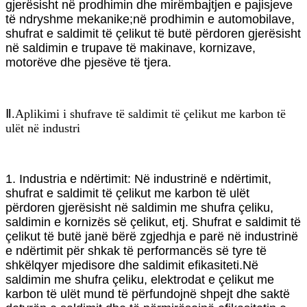
gjerësisht në prodhimin dhe mirëmbajtjen e pajisjeve
të ndryshme mekanike;në prodhimin e automobilave,
shufrat e saldimit të çelikut të butë përdoren gjerësisht
në saldimin e trupave të makinave, kornizave,
motorëve dhe pjesëve të tjera.
Ⅱ.Aplikimi i shufrave të saldimit të çelikut me karbon të
ulët në industri
1. Industria e ndërtimit: Në industrinë e ndërtimit,
shufrat e saldimit të çelikut me karbon të ulët
përdoren gjerësisht në saldimin me shufra çeliku,
saldimin e kornizës së çelikut, etj. Shufrat e saldimit të
çelikut të butë janë bërë zgjedhja e parë në industrinë
e ndërtimit për shkak të performancës së tyre të
shkëlqyer mjedisore dhe saldimit efikasiteti.Në
saldimin me shufra çeliku, elektrodat e çelikut me
karbon të ulët mund të përfundojnë shpejt dhe saktë