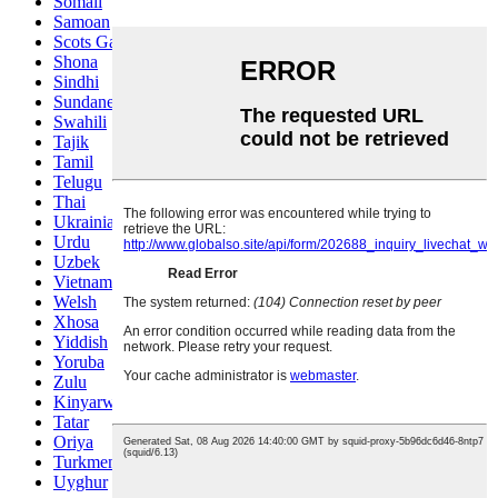
Somali
Samoan
Scots Gaelic
Shona
Sindhi
Sundanese
Swahili
Tajik
Tamil
Telugu
Thai
Ukrainian
Urdu
Uzbek
Vietnamese
Welsh
Xhosa
Yiddish
Yoruba
Zulu
Kinyarwanda
Tatar
Oriya
Turkmen
Uyghur