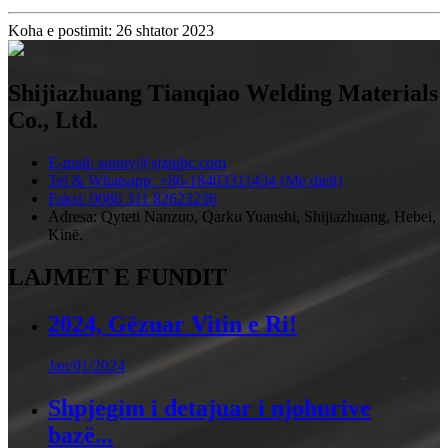
Koha e postimit: 26 shtator 2023
Shijiazhuang Tianqiao Welding Materials
Co., Ltd.
E-mail: sunny@sjztqhc.com
Tel & Whatsapp: +86-18403311434 (Me diell)
Faksi: 0086 311 82623236
Adresa: Qyteti Nanzuo, Qarku Yuanshi, Shijiazhuang, Hebei,
Kinë.
LAJMET E FUNDIT
2024, Gëzuar Vitin e Ri!
Jan/01/2024
Shpjegim i detajuar i njohurive
bazë...