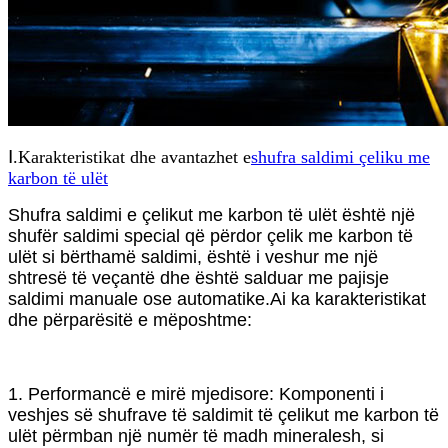
Ⅰ.Karakteristikat dhe avantazhet e
shufra saldimi çeliku me
karbon të ulët
Shufra saldimi e çelikut me karbon të ulët është një
shufër saldimi special që përdor çelik me karbon të
ulët si bërthamë saldimi, është i veshur me një
shtresë të veçantë dhe është salduar me pajisje
saldimi manuale ose automatike.Ai ka karakteristikat
dhe përparësitë e mëposhtme:
1. Performancë e mirë mjedisore: Komponenti i
veshjes së shufrave të saldimit të çelikut me karbon të
ulët përmban një numër të madh mineralesh, si