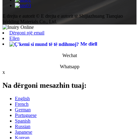
E drejta e autorit © E drejta e autorit të Shijiazhuang Tianqiao
Welding Materials Co., Ltd.
Dërgoni një email
Ellen
Me diell
Wechat
Whatsapp
x
Na dërgoni mesazhin tuaj:
English
French
German
Portuguese
Spanish
Russian
Japanese
Korean