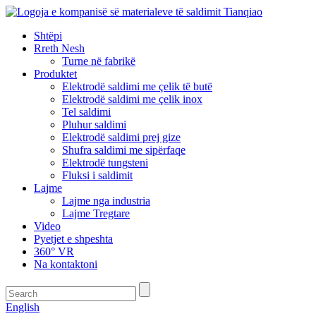
Shtëpi
Rreth Nesh
Turne në fabrikë
Produktet
Elektrodë saldimi me çelik të butë
Elektrodë saldimi me çelik inox
Tel saldimi
Pluhur saldimi
Elektrodë saldimi prej gize
Shufra saldimi me sipërfaqe
Elektrodë tungsteni
Fluksi i saldimit
Lajme
Lajme nga industria
Lajme Tregtare
Video
Pyetjet e shpeshta
360° VR
Na kontaktoni
English