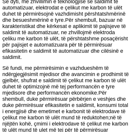
Së dyti, me zhvillimin e teknologjisë së saldimit të
automatizuar, elektrodat e çelikut me karbon të ulët
duhet të përmirësojnë vazhdimisht përshtatshmërinë
dhe besueshmërinë e tyre.Për shembull, bazuar në
karakteristikat dhe kërkesat e aplikimit të pajisjeve të
saldimit të automatizuar, ne zhvillojmë elektroda
çeliku me karbon të ulët, të përshtatshme posaçërisht
për pajisjet e automatizuara për të përmirësuar
efikasitetin e saldimit të automatizuar dhe cilësinë e
saldimit.
Së fundi, me përmirësimin e vazhdueshëm të
ndërgjegjësimit mjedisor dhe avancimin e prodhimit të
gjelbër, shufrat e saldimit të çelikut me karbon të ulët
duhet të optimizojnë më tej performancën e tyre
mjedisore dhe performancën ekonomike.Për
shembull, duke përmirësuar përbërjen e veshjes dhe
duke përmirësuar efikasitetin e saldimit, konsumi total
i energjisë dhe emetimet e karbonit të elektrodave të
çelikut me karbon të ulët mund të reduktohen;në të
njëjtën kohë, çmimi i elektrodave të çelikut me karbon
të ulët mund të ulet më tej për të përmirësuar