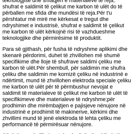
teknologjisë dhe shfaqjen e materialeve të reja,
shufrat e saldimit të çelikut me karbon të ulët do të
përballen me sfida dhe mundësi të reja.Për t'u
përshtatur më mirë me kërkesat e tregut dhe
ndryshimet e industrisë, shufrat e saldimit të çelikut
me karbon të ulët kërkojnë risi të vazhdueshme
teknologjike dhe përmirësime të produktit.
Para së gjithash, për fusha të ndryshme aplikimi dhe
skenarë përdorimi, duhet të zhvillohen më shumë
specifikime dhe lloje të shufrave saldimi çeliku me
karbon të ulët.Për shembull, për saldimin me shufra
çeliku dhe saldimin me kornizë çeliku në industrinë e
ndërtimit, mund të zhvillohen elektroda speciale çeliku
me karbon të ulët për të përmbushur nevojat e
saldimit të materialeve të çelikut me karbon të ulët të
specifikimeve dhe materialeve të ndryshme;për
prodhimin dhe mirëmbajtjen e pajisjeve nënujore në
industrinë e prodhimit të makinerive, kërkimi dhe
zhvillimi mund të jenë elektroda të lehta çeliku me
performancë të përmirësuar nënujore.