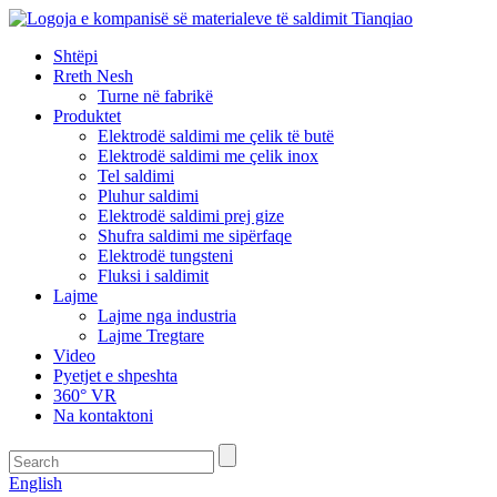
Shtëpi
Rreth Nesh
Turne në fabrikë
Produktet
Elektrodë saldimi me çelik të butë
Elektrodë saldimi me çelik inox
Tel saldimi
Pluhur saldimi
Elektrodë saldimi prej gize
Shufra saldimi me sipërfaqe
Elektrodë tungsteni
Fluksi i saldimit
Lajme
Lajme nga industria
Lajme Tregtare
Video
Pyetjet e shpeshta
360° VR
Na kontaktoni
English