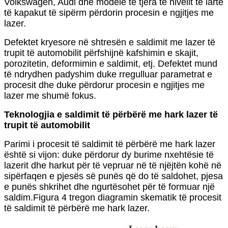
Volkswagen, Audi dhe modele të tjera të nivelit të lartë
të kapakut të sipërm përdorin procesin e ngjitjes me
lazer.
Defektet kryesore në shtresën e saldimit me lazer të
trupit të automobilit përfshijnë kafshimin e skajit,
porozitetin, deformimin e saldimit, etj. Defektet mund
të ndrydhen padyshim duke rregulluar parametrat e
procesit dhe duke përdorur procesin e ngjitjes me
lazer me shumë fokus.
Teknologjia e saldimit të përbërë me hark lazer të
trupit të automobilit
Parimi i procesit të saldimit të përbërë me hark lazer
është si vijon: duke përdorur dy burime nxehtësie të
lazerit dhe harkut për të vepruar në të njëjtën kohë në
sipërfaqen e pjesës së punës që do të saldohet, pjesa
e punës shkrihet dhe ngurtësohet për të formuar një
saldim.Figura 4 tregon diagramin skematik të procesit
të saldimit të përbërë me hark lazer.