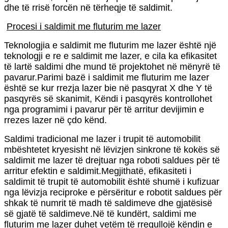
dhe të rrisë forcën në tërheqje të saldimit.
Procesi i saldimit me fluturim me lazer
Teknologjia e saldimit me fluturim me lazer është një
teknologji e re e saldimit me lazer, e cila ka efikasitet
të lartë saldimi dhe mund të projektohet në mënyrë të
pavarur.Parimi bazë i saldimit me fluturim me lazer
është se kur rrezja lazer bie në pasqyrat X dhe Y të
pasqyrës së skanimit, Këndi i pasqyrës kontrollohet
nga programimi i pavarur për të arritur devijimin e
rrezes lazer në çdo kënd.
Saldimi tradicional me lazer i trupit të automobilit
mbështetet kryesisht në lëvizjen sinkrone të kokës së
saldimit me lazer të drejtuar nga roboti saldues për të
arritur efektin e saldimit.Megjithatë, efikasiteti i
saldimit të trupit të automobilit është shumë i kufizuar
nga lëvizja reciproke e përsëritur e robotit saldues për
shkak të numrit të madh të saldimeve dhe gjatësisë
së gjatë të saldimeve.Në të kundërt, saldimi me
fluturim me lazer duhet vetëm të rregullojë këndin e