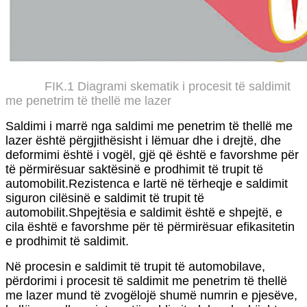
FIK.1 Diagrami skematik i procesit të saldimit
me penetrim të thellë me lazer
Saldimi i marrë nga saldimi me penetrim të thellë me
lazer është përgjithësisht i lëmuar dhe i drejtë, dhe
deformimi është i vogël, gjë që është e favorshme për
të përmirësuar saktësinë e prodhimit të trupit të
automobilit.Rezistenca e lartë në tërheqje e saldimit
siguron cilësinë e saldimit të trupit të
automobilit.Shpejtësia e saldimit është e shpejtë, e
cila është e favorshme për të përmirësuar efikasitetin
e prodhimit të saldimit.
Në procesin e saldimit të trupit të automobilave,
përdorimi i procesit të saldimit me penetrim të thellë
me lazer mund të zvogëlojë shumë numrin e pjesëve,