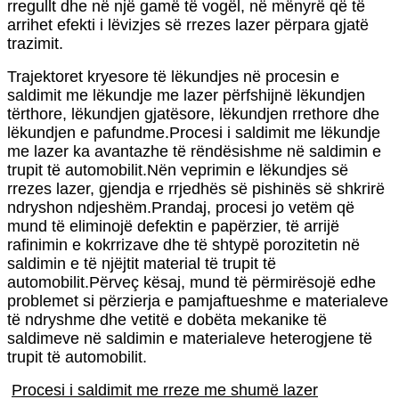
rregullt dhe në një gamë të vogël, në mënyrë që të
arrihet efekti i lëvizjes së rrezes lazer përpara gjatë
trazimit.
Trajektoret kryesore të lëkundjes në procesin e
saldimit me lëkundje me lazer përfshijnë lëkundjen
tërthore, lëkundjen gjatësore, lëkundjen rrethore dhe
lëkundjen e pafundme.Procesi i saldimit me lëkundje
me lazer ka avantazhe të rëndësishme në saldimin e
trupit të automobilit.Nën veprimin e lëkundjes së
rrezes lazer, gjendja e rrjedhës së pishinës së shkrirë
ndryshon ndjeshëm.Prandaj, procesi jo vetëm që
mund të eliminojë defektin e papërzier, të arrijë
rafinimin e kokrrizave dhe të shtypë porozitetin në
saldimin e të njëjtit material të trupit të
automobilit.Përveç kësaj, mund të përmirësojë edhe
problemet si përzierja e pamjaftueshme e materialeve
të ndryshme dhe vetitë e dobëta mekanike të
saldimeve në saldimin e materialeve heterogjene të
trupit të automobilit.
Procesi i saldimit me rreze me shumë lazer