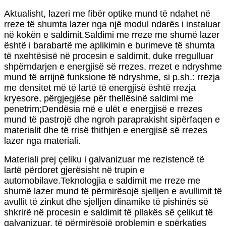
Aktualisht, lazeri me fibër optike mund të ndahet në
rreze të shumta lazer nga një modul ndarës i instaluar
në kokën e saldimit.Saldimi me rreze me shumë lazer
është i barabartë me aplikimin e burimeve të shumta
të nxehtësisë në procesin e saldimit, duke rregulluar
shpërndarjen e energjisë së rrezes, rrezet e ndryshme
mund të arrijnë funksione të ndryshme, si p.sh.: rrezja
me densitet më të lartë të energjisë është rrezja
kryesore, përgjegjëse për thellësinë saldimi me
penetrim;Dendësia më e ulët e energjisë e rrezes
mund të pastrojë dhe ngroh paraprakisht sipërfaqen e
materialit dhe të rrisë thithjen e energjisë së rrezes
lazer nga materiali.
Materiali prej çeliku i galvanizuar me rezistencë të
lartë përdoret gjerësisht në trupin e
automobilave.Teknologjia e saldimit me rreze me
shumë lazer mund të përmirësojë sjelljen e avullimit të
avullit të zinkut dhe sjelljen dinamike të pishinës së
shkrirë në procesin e saldimit të pllakës së çelikut të
galvanizuar, të përmirësojë problemin e spërkatjes