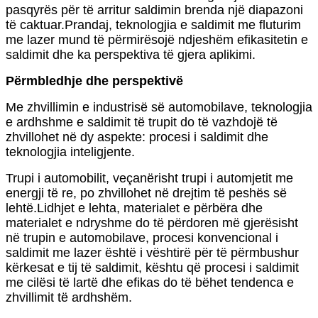
pasqyrës për të arritur saldimin brenda një diapazoni
të caktuar.Prandaj, teknologjia e saldimit me fluturim
me lazer mund të përmirësojë ndjeshëm efikasitetin e
saldimit dhe ka perspektiva të gjera aplikimi.
Përmbledhje dhe perspektivë
Me zhvillimin e industrisë së automobilave, teknologjia
e ardhshme e saldimit të trupit do të vazhdojë të
zhvillohet në dy aspekte: procesi i saldimit dhe
teknologjia inteligjente.
Trupi i automobilit, veçanërisht trupi i automjetit me
energji të re, po zhvillohet në drejtim të peshës së
lehtë.Lidhjet e lehta, materialet e përbëra dhe
materialet e ndryshme do të përdoren më gjerësisht
në trupin e automobilave, procesi konvencional i
saldimit me lazer është i vështirë për të përmbushur
kërkesat e tij të saldimit, kështu që procesi i saldimit
me cilësi të lartë dhe efikas do të bëhet tendenca e
zhvillimit të ardhshëm.