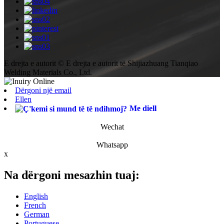
E drejta e autorit © E drejta e autorit të Shijiazhuang Tianqiao
Welding Materials Co., Ltd.
Dërgoni një email
Ellen
Me diell
Wechat
Whatsapp
x
Na dërgoni mesazhin tuaj:
English
French
German
Portuguese