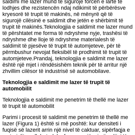
saldimi me lazer mund të sigurojë forcën e lartë të
lodhjes dhe rezistencën ndaj ndikimit të përbërësve
kryesorë të trupit të makinës, në mënyrë që të
sigurojë cilësinë e saldimit dhe jetën e shërbimit të
trupit të makinës.Teknologjia e saldimit me lazer mund
të përshtatet me forma të ndryshme nyje, trashësi të
ndryshme dhe lloje të ndryshme materialesh të
saldimit të pjesëve të trupit të automjeteve, për të
përmbushur nevojat fleksibël të prodhimit të trupit të
automjeteve.Prandaj, teknologjia e saldimit me lazer
është një mjet i rëndësishëm teknik për të arritur një
zhvillim cilësor të industrisë së automobilave.
Teknologjia e saldimit me lazer të trupit të
automobilit
Teknologjia e saldimit me penetrim të thellë me lazer
të trupit të automobilit
Parimi i procesit të saldimit me penetrim të thellë me
lazer (Figura 1) është si më poshtë: kur densiteti i
fuqisë së lazerit arrin një nivel të caktuar, sipërfaqja e