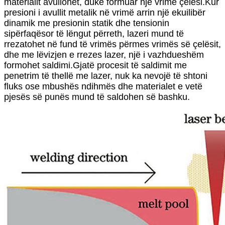
materialit avullohet, duke formuar një vrimë çelësi.Kur
presioni i avullit metalik në vrimë arrin një ekuilibër
dinamik me presionin statik dhe tensionin
sipërfaqësor të lëngut përreth, lazeri mund të
rrezatohet në fund të vrimës përmes vrimës së çelësit,
dhe me lëvizjen e rrezes lazer, një i vazhdueshëm
formohet saldimi.Gjatë procesit të saldimit me
penetrim të thellë me lazer, nuk ka nevojë të shtoni
fluks ose mbushës ndihmës dhe materialet e vetë
pjesës së punës mund të saldohen së bashku.