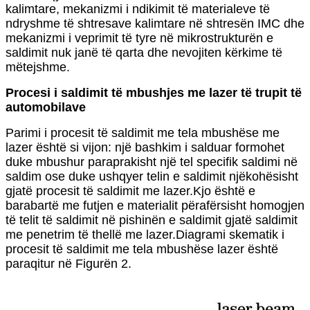
kalimtare, mekanizmi i ndikimit të materialeve të
ndryshme të shtresave kalimtare në shtresën IMC dhe
mekanizmi i veprimit të tyre në mikrostrukturën e
saldimit nuk janë të qarta dhe nevojiten kërkime të
mëtejshme.
Procesi i saldimit të mbushjes me lazer të trupit të
automobilave
Parimi i procesit të saldimit me tela mbushëse me
lazer është si vijon: një bashkim i salduar formohet
duke mbushur paraprakisht një tel specifik saldimi në
saldim ose duke ushqyer telin e saldimit njëkohësisht
gjatë procesit të saldimit me lazer.Kjo është e
barabartë me futjen e materialit përafërsisht homogjen
të telit të saldimit në pishinën e saldimit gjatë saldimit
me penetrim të thellë me lazer.Diagrami skematik i
procesit të saldimit me tela mbushëse lazer është
paraqitur në Figurën 2.