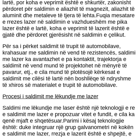
lartë, por koha e veprimit është e shkurtër, zakonisht
përdoret për saldimin e aliazhit të magnezit, aliazhit të
aluminit dhe metaleve të tjera të lehta.Fuqia mesatare
e rrezes lazer në saldimin e vazhdueshëm me pika
lazer është e lartë, koha e veprimit të lazerit është e
gjatë dhe përdoret gjerësisht në saldimin e çelikut.
Për sa i përket saldimit të trupit të automobilave,
krahasuar me saldimin në vend të rezistencës, saldimi
me lazer ka avantazhet e pa kontaktit, trajektorja e
saldimit në vend mund të projektohet në mënyrë të
pavarur, etj., e cila mund të plotësojë kërkesat e
saldimit me cilësi të lartë nën boshllëqe të ndryshme
të xhiros së materialet e trupit të automobilave.
Procesi i saldimit me lëkundje me lazer
Saldimi me lëkundje me laser është një teknologji e re
e saldimit me lazer e propozuar vitet e fundit, e cila ka
qenë mjaft e shqetësuar.Parimi i kësaj teknologjie
është: duke integruar një grup galvanometri në kokën
e saldimit me lazer, rrezja e lazerit është e shpejtë, e