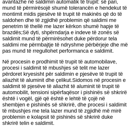
avantazhe në saldimin automatik të trupit: së pari,
mund të përmirësojë shumë tolerancën e hendekut të
montimit midis pjesëve të trupit të makinës që do të
saldohen dhe të zgjidhë problemin që saldimi me
penetrim të thellë me lazer kërkon shumë hapje të
brazdës;Së dyti, shpërndarja e indeve të zonës së
saldimit mund të përmirësohet duke përdorur tela
saldimi me përmbajtje të ndryshme përbërjeje dhe më
pas mund të rregullohet performanca e saldimit.
Në procesin e prodhimit të trupit të automobilave,
procesi i saldimit të mbushjes së telit me lazer
përdoret kryesisht për saldimin e pjesëve të trupit të
aliazhit të aluminit dhe çelikut.Sidomos në procesin e
saldimit të pjesëve të aliazhit të aluminit të trupit të
automobilit, tensioni sipërfaqësor i pishinës së shkrirë
është i vogël, gjë që është e lehtë të çojë në
shembjen e pishinës së shkrirë, dhe procesi i saldimit
të mbushjes me tela lazer mund të zgjidhë më mirë
problemin e kolapsit të pishinës së shkrirë duke
shkrirë telin e saldimit.