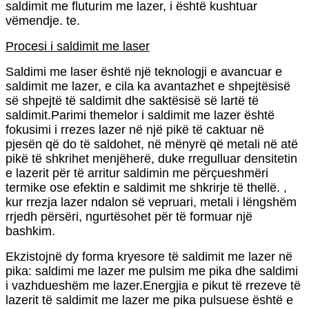
saldimit me fluturim me lazer, i është kushtuar
vëmendje. te.
Procesi i saldimit me laser
Saldimi me laser është një teknologji e avancuar e
saldimit me lazer, e cila ka avantazhet e shpejtësisë
së shpejtë të saldimit dhe saktësisë së lartë të
saldimit.Parimi themelor i saldimit me lazer është
fokusimi i rrezes lazer në një pikë të caktuar në
pjesën që do të saldohet, në mënyrë që metali në atë
pikë të shkrihet menjëherë, duke rregulluar densitetin
e lazerit për të arritur saldimin me përçueshmëri
termike ose efektin e saldimit me shkrirje të thellë. ,
kur rrezja lazer ndalon së vepruari, metali i lëngshëm
rrjedh përsëri, ngurtësohet për të formuar një
bashkim.
Ekzistojnë dy forma kryesore të saldimit me lazer në
pika: saldimi me lazer me pulsim me pika dhe saldimi
i vazhdueshëm me lazer.Energjia e pikut të rrezeve të
lazerit të saldimit me lazer me pika pulsuese është e