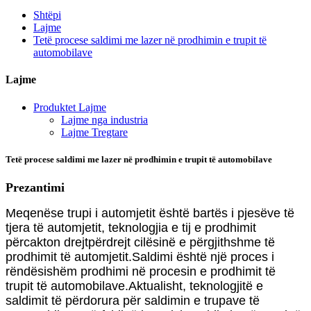
Shtëpi
Lajme
Tetë procese saldimi me lazer në prodhimin e trupit të
automobilave
Lajme
Produktet Lajme
Lajme nga industria
Lajme Tregtare
Tetë procese saldimi me lazer në prodhimin e trupit të automobilave
Prezantimi
Meqenëse trupi i automjetit është bartës i pjesëve të
tjera të automjetit, teknologjia e tij e prodhimit
përcakton drejtpërdrejt cilësinë e përgjithshme të
prodhimit të automjetit.Saldimi është një proces i
rëndësishëm prodhimi në procesin e prodhimit të
trupit të automobilave.Aktualisht, teknologjitë e
saldimit të përdorura për saldimin e trupave të