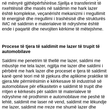
në mënyrë gjithëpërfshirëse.Sjellja e transferimit të
nxehtësisë dhe masës në saldimin me hark lazer
është komplekse, veçanërisht mekanizmi i rregullimit
të energjisë dhe rregullimi i trashësisë dhe strukturës
IMC në saldimin e materialeve të ndryshme është
ende i paqartë dhe nevojiten kërkime të mëtejshme.
Procese të tjera të saldimit me lazer të trupit të
automobilave
Saldimi me penetrim të thellë me lazer, saldimi me
mbushje me tela lazer, ngjitja me lazer dhe saldimi i
përbërë me hark lazer dhe proceset e tjera të saldimit
kanë qenë teori më të pjekura dhe aplikime praktike të
gjera.Me përmirësimin e kërkesave të industrisë së
automobilave për efikasitetin e saldimit të trupit dhe
rritjen e kërkesës për saldim të materialeve të
ndryshme në prodhimin e automobilave me peshë të
lehtë, saldimit me laser në vend, saldimit me lëkundje
me lazer, saldimit me rreze me shumë lazer dhe