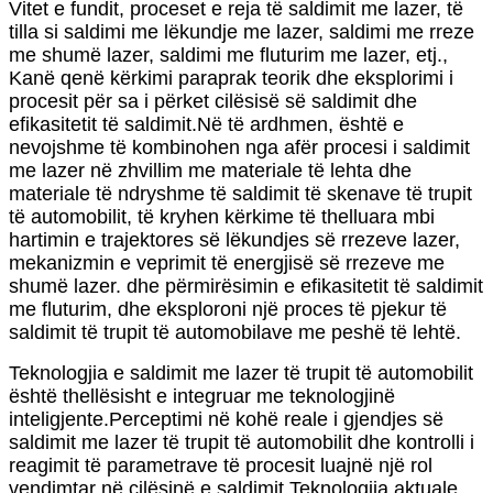
Vitet e fundit, proceset e reja të saldimit me lazer, të
tilla si saldimi me lëkundje me lazer, saldimi me rreze
me shumë lazer, saldimi me fluturim me lazer, etj.,
Kanë qenë kërkimi paraprak teorik dhe eksplorimi i
procesit për sa i përket cilësisë së saldimit dhe
efikasitetit të saldimit.Në të ardhmen, është e
nevojshme të kombinohen nga afër procesi i saldimit
me lazer në zhvillim me materiale të lehta dhe
materiale të ndryshme të saldimit të skenave të trupit
të automobilit, të kryhen kërkime të thelluara mbi
hartimin e trajektores së lëkundjes së rrezeve lazer,
mekanizmin e veprimit të energjisë së rrezeve me
shumë lazer. dhe përmirësimin e efikasitetit të saldimit
me fluturim, dhe eksploroni një proces të pjekur të
saldimit të trupit të automobilave me peshë të lehtë.
Teknologjia e saldimit me lazer të trupit të automobilit
është thellësisht e integruar me teknologjinë
inteligjente.Perceptimi në kohë reale i gjendjes së
saldimit me lazer të trupit të automobilit dhe kontrolli i
reagimit të parametrave të procesit luajnë një rol
vendimtar në cilësinë e saldimit.Teknologjia aktuale