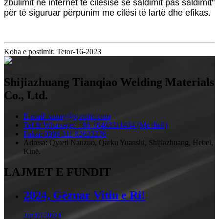
zbulimit në internet të cilësisë së saldimit pas saldimit"
për të siguruar përpunim me cilësi të lartë dhe efikas.
Koha e postimit: Tetor-16-2023
Shijiazhuang Tianqiao Welding Materials
Co., Ltd.
E-mail: sunny@sjztqhc.com
Tel & Whatsapp: +86-18403311434 (Me diell)
Faksi: 0086 311 82623236
Adresa: Qyteti Nanzuo, Qarku Yuanshi, Shijiazhuang, Hebei,
Kinë.
LAJMET E FUNDIT
2024, Gëzuar Vitin e Ri!
Jan/01/2024