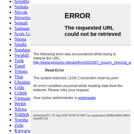
Sesotho
Sinhala
Slovak
Slovenian
Somali
Samoan
Scots Gaelic
Shona
Sindhi
Sundanese
Swahili
Tajik
Tamil
Telugu
Thai
Ukrainian
Urdu
Uzbek
Vietnamese
Welsh
Xhosa
Yiddish
Yoruba
Zulu
Kinyarwanda