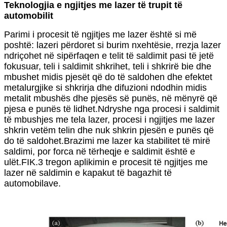
Teknologjia e ngjitjes me lazer të trupit të
automobilit
Parimi i procesit të ngjitjes me lazer është si më
poshtë: lazeri përdoret si burim nxehtësie, rrezja lazer
ndriçohet në sipërfaqen e telit të saldimit pasi të jetë
fokusuar, teli i saldimit shkrihet, teli i shkrirë bie dhe
mbushet midis pjesët që do të saldohen dhe efektet
metalurgjike si shkrirja dhe difuzioni ndodhin midis
metalit mbushës dhe pjesës së punës, në mënyrë që
pjesa e punës të lidhet.Ndryshe nga procesi i saldimit
të mbushjes me tela lazer, procesi i ngjitjes me lazer
shkrin vetëm telin dhe nuk shkrin pjesën e punës që
do të saldohet.Brazimi me lazer ka stabilitet të mirë
saldimi, por forca në tërheqje e saldimit është e
ulët.FIK.3 tregon aplikimin e procesit të ngjitjes me
lazer në saldimin e kapakut të bagazhit të
automobilave.