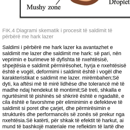
FIK.4 Diagrami skematik i procesit të saldimit të
përbërë me hark lazer
Saldimi i përbërë me hark lazer ka avantazhet e
saldimit me lazer dhe saldimit me hark: së pari, nën
veprimin e burimeve të dyfishta të nxehtësisë,
shpejtësia e saldimit përmirësohet, hyrja e nxehtësisë
është e vogël, deformimi i saldimit është i vogël dhe
karakteristikat e saldimit me lazer. mirëmbahen;Së
dyti, ka aftësi më të mirë lidhëse dhe tolerancë më të
madhe ndaj hendekut të montimit;Së treti, shkalla e
ngurtësimit të pishinës së shkrirë është e ngadaltë, e
cila është e favorshme për eliminimin e defekteve të
saldimit si poret dhe çarjet, dhe përmirësimin e
strukturës dhe performancës së zonës së prekur nga
nxehtësia.Së katërti, për shkak të efektit të harkut, ai
mund të bashkojë materiale me reflektim të lartë dhe