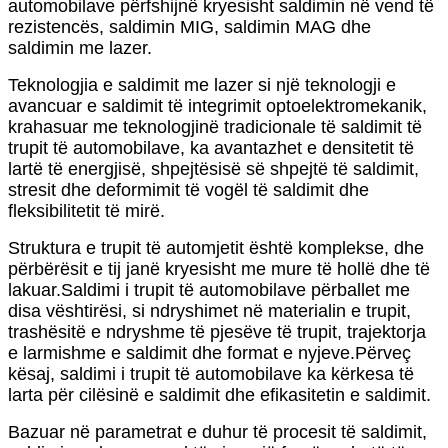
automobilave përfshijnë kryesisht saldimin në vend të
rezistencës, saldimin MIG, saldimin MAG dhe
saldimin me lazer.
Teknologjia e saldimit me lazer si një teknologji e
avancuar e saldimit të integrimit optoelektromekanik,
krahasuar me teknologjinë tradicionale të saldimit të
trupit të automobilave, ka avantazhet e densitetit të
lartë të energjisë, shpejtësisë së shpejtë të saldimit,
stresit dhe deformimit të vogël të saldimit dhe
fleksibilitetit të mirë.
Struktura e trupit të automjetit është komplekse, dhe
përbërësit e tij janë kryesisht me mure të hollë dhe të
lakuar.Saldimi i trupit të automobilave përballet me
disa vështirësi, si ndryshimet në materialin e trupit,
trashësitë e ndryshme të pjesëve të trupit, trajektorja
e larmishme e saldimit dhe format e nyjeve.Përveç
kësaj, saldimi i trupit të automobilave ka kërkesa të
larta për cilësinë e saldimit dhe efikasitetin e saldimit.
Bazuar në parametrat e duhur të procesit të saldimit,