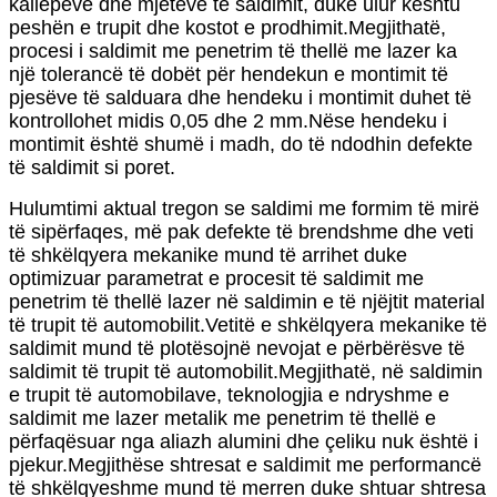
kallëpeve dhe mjeteve të saldimit, duke ulur kështu
peshën e trupit dhe kostot e prodhimit.Megjithatë,
procesi i saldimit me penetrim të thellë me lazer ka
një tolerancë të dobët për hendekun e montimit të
pjesëve të salduara dhe hendeku i montimit duhet të
kontrollohet midis 0,05 dhe 2 mm.Nëse hendeku i
montimit është shumë i madh, do të ndodhin defekte
të saldimit si poret.
Hulumtimi aktual tregon se saldimi me formim të mirë
të sipërfaqes, më pak defekte të brendshme dhe veti
të shkëlqyera mekanike mund të arrihet duke
optimizuar parametrat e procesit të saldimit me
penetrim të thellë lazer në saldimin e të njëjtit material
të trupit të automobilit.Vetitë e shkëlqyera mekanike të
saldimit mund të plotësojnë nevojat e përbërësve të
saldimit të trupit të automobilit.Megjithatë, në saldimin
e trupit të automobilave, teknologjia e ndryshme e
saldimit me lazer metalik me penetrim të thellë e
përfaqësuar nga aliazh alumini dhe çeliku nuk është i
pjekur.Megjithëse shtresat e saldimit me performancë
të shkëlqyeshme mund të merren duke shtuar shtresa