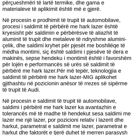
përçueshmëri të lartë termike, dhe gama e
materialeve të aplikimit është më e gjerë.
Në procesin e prodhimit të trupit të automobilave,
procesi i saldimit të përbërë me hark lazer është
kryesisht për saldimin e përbërësve të aliazhit të
aluminit të trupit dhe metaleve të ndryshme alumini-
çelik, dhe saldimi kryhet për pjesët me boshllëqe të
mëdha montimi, siç është saldimi i pjesëve të dera e
makinës, sepse hendeku i montimit është i favorshëm
për lojën e performancës së urës së saldimit të
përbërë me hark lazer.Për më tepër, teknologjia e
saldimit të përbërë me hark lazer-MIG aplikohet
gjithashtu në pozicionin anësor të rrezes së sipërme
të trupit të Audi.
Në procesin e saldimit të trupit të automobilave,
saldimi i përbërë me hark lazer ka avantazhin e
tolerancës më të madhe të hendekut sesa saldimi me
lazer me një lazer, por pozicioni relativ i lazerit dhe
harkut, parametrat e saldimit me lazer, parametrat e
harkut dhe faktorët e tjerë duhet të merren parasysh