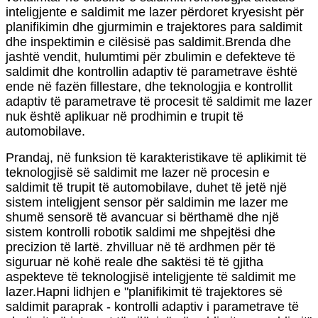
inteligjente e saldimit me lazer përdoret kryesisht për
planifikimin dhe gjurmimin e trajektores para saldimit
dhe inspektimin e cilësisë pas saldimit.Brenda dhe
jashtë vendit, hulumtimi për zbulimin e defekteve të
saldimit dhe kontrollin adaptiv të parametrave është
ende në fazën fillestare, dhe teknologjia e kontrollit
adaptiv të parametrave të procesit të saldimit me lazer
nuk është aplikuar në prodhimin e trupit të
automobilave.
Prandaj, në funksion të karakteristikave të aplikimit të
teknologjisë së saldimit me lazer në procesin e
saldimit të trupit të automobilave, duhet të jetë një
sistem inteligjent sensor për saldimin me lazer me
shumë sensorë të avancuar si bërthamë dhe një
sistem kontrolli robotik saldimi me shpejtësi dhe
precizion të lartë. zhvilluar në të ardhmen për të
siguruar në kohë reale dhe saktësi të të gjitha
aspekteve të teknologjisë inteligjente të saldimit me
lazer.Hapni lidhjen e "planifikimit të trajektores së
saldimit paraprak - kontrolli adaptiv i parametrave të