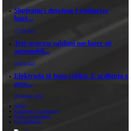
Shpjegim i detajuar i njohurive
bazë...
27/10/2023
Tetë procese saldimi me lazer në
automobil...
16/10/2023
Elektroda të buta çeliku: E ardhmja e
gree...
26 shtator 2023
Shtëpi
Kategoritë e produkteve
Profili i Kompanisë
Na kontaktoni