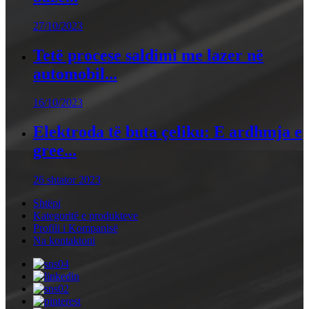
27/10/2023
Tetë procese saldimi me lazer në
automobil...
16/10/2023
Elektroda të buta çeliku: E ardhmja e
gree...
26 shtator 2023
Shtëpi
Kategoritë e produkteve
Profili i Kompanisë
Na kontaktoni