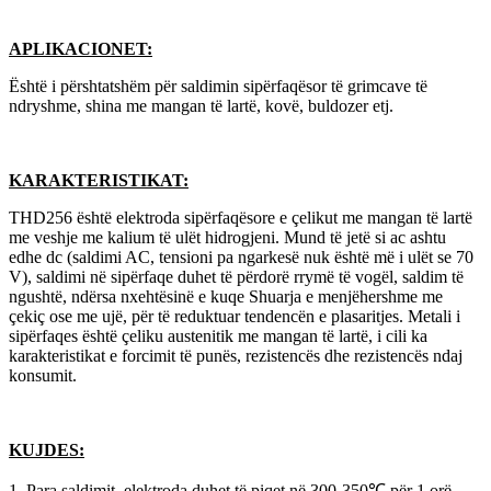
APLIKACIONET:
Është i përshtatshëm për saldimin sipërfaqësor të grimcave të
ndryshme, shina me mangan të lartë, kovë, buldozer etj.
KARAKTERISTIKAT:
THD256 është elektroda sipërfaqësore e çelikut me mangan të lartë
me veshje me kalium të ulët hidrogjeni. Mund të jetë si ac ashtu
edhe dc (saldimi AC, tensioni pa ngarkesë nuk është më i ulët se 70
V), saldimi në sipërfaqe duhet të përdorë rrymë të vogël, saldim të
ngushtë, ndërsa nxehtësinë e kuqe Shuarja e menjëhershme me
çekiç ose me ujë, për të reduktuar tendencën e plasaritjes. Metali i
sipërfaqes është çeliku austenitik me mangan të lartë, i cili ka
karakteristikat e forcimit të punës, rezistencës dhe rezistencës ndaj
konsumit.
KUJDES:
1. Para saldimit, elektroda duhet të piqet në 300-350℃ për 1 orë