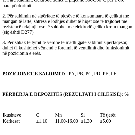
para përdorimit.
2. Për saldimin në sipërfaqe të pjesëve të konsumuara të çelikut me
mangan të lartë, shtresa e lodhjes duhet të hiqet ose të trajtohet me
rezistencë ndaj ujit ose të saldohet me elektrodë çeliku krom mangan
(siç është D277).
3. Për shkak të tymit të verdhë të madh gjatë saldimit sipërfaqësor,
duhet t'i kushtohet vëmendje forcimit të ventilimit dhe funksionimit
në pozicionin e erës.
POZICIONET E SALDIMIT:
PA, PB, PC, PD, PE, PF
PËRBËRJA E DEPOZITËS (REZULTATI I CILËSISË): %
I
kushteve
C
Mn
Si
Të tjerët
Kërkesat
≤
1
.10
11.00-16.00
≤
1
.30
≤
5.00