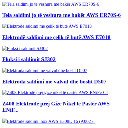
Tela saldimi jo të veshura me bakër AWS ER70S-6
Elektrodë saldimi me çelik të butë AWS E7018
Fluksi i saldimit SJ302
Elektroda saldimi me valvul dhe bosht D507
Z408 Elektrodë prej Gize Nikel të Pastër AWS
ENiF...