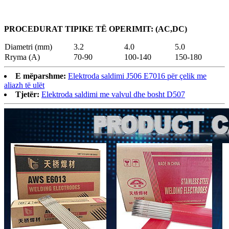
PROCEDURAT TIPIKE TË OPERIMIT: (AC,DC)
Diametri (mm)
3.2
4.0
5.0
Rryma (A)
70-90
100-140
150-180
E mëparshme:
Elektroda saldimi J506 E7016 për çelik me
aliazh të ulët
Tjetër:
Elektroda saldimi me valvul dhe bosht D507