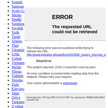
Somali
Samoan
Scots Gaelic
Shona
Sindhi
Sundanese
Swahili
Tajik
Tamil
Telugu
Thai
Ukrainian
Urdu
Uzbek
Vietnamese
Welsh
Xhosa
Yiddish
Yoruba
Zulu
Kinyarwanda
Tatar
Oriya
Turkmen
Uyghur