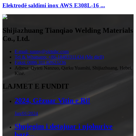
Elektrodë saldimi inox AWS E308L-16 ...
Shijiazhuang Tianqiao Welding Materials
Co., Ltd.
E-mail: sunny@sjztqhc.com
Tel & Whatsapp: +86-18403311434 (Me diell)
Faksi: 0086 311 82623236
Adresa: Qyteti Nanzuo, Qarku Yuanshi, Shijiazhuang, Hebei,
Kinë.
LAJMET E FUNDIT
2024, Gëzuar Vitin e Ri!
Jan/01/2024
Shpjegim i detajuar i njohurive
bazë...