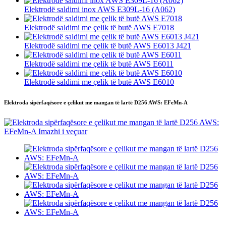
Elektrodë saldimi inox AWS E309L-16 (A062)
Elektrodë saldimi me çelik të butë AWS E7018
Elektrodë saldimi me çelik të butë AWS E6013 J421
Elektrodë saldimi me çelik të butë AWS E6011
Elektrodë saldimi me çelik të butë AWS E6010
Elektroda sipërfaqësore e çelikut me mangan të lartë D256 AWS: EFeMn-A