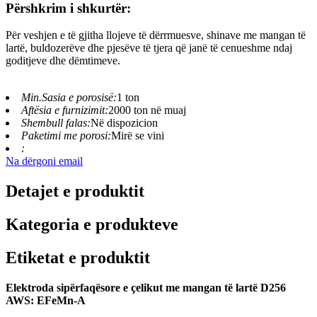
Përshkrim i shkurtër:
Për veshjen e të gjitha llojeve të dërrmuesve, shinave me mangan të
lartë, buldozerëve dhe pjesëve të tjera që janë të cenueshme ndaj
goditjeve dhe dëmtimeve.
Min.Sasia e porosisë:
1 ton
Aftësia e furnizimit:
2000 ton në muaj
Shembull falas:
Në dispozicion
Paketimi me porosi:
Mirë se vini
:
Na dërgoni email
Detajet e produktit
Kategoria e produkteve
Etiketat e produktit
Elektroda sipërfaqësore e çelikut me mangan të lartë
D256
AWS
:
EFeMn-A