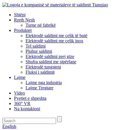
Shtëpi
Rreth Nesh
Turne në fabrikë
Produktet
Elektrodë saldimi me çelik të butë
Elektrodë saldimi me çelik inox
Tel saldimi
Pluhur saldimi
Elektrodë saldimi prej gize
Shufra saldimi me sipërfaqe
Elektrodë tungsteni
Fluksi i saldimit
Lajme
Lajme nga industria
Lajme Tregtare
Video
Pyetjet e shpeshta
360° VR
Na kontaktoni
English