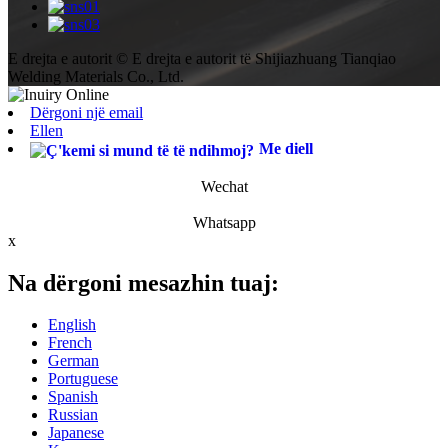
E drejta e autorit © E drejta e autorit të Shijiazhuang Tianqiao
Welding Materials Co., Ltd.
Dërgoni një email
Ellen
Me diell
Wechat
Whatsapp
x
Na dërgoni mesazhin tuaj:
English
French
German
Portuguese
Spanish
Russian
Japanese